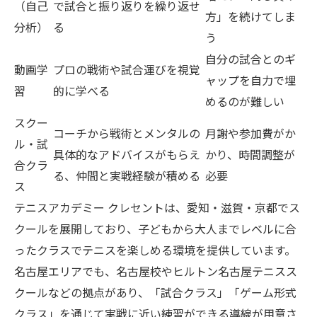
（自己
で試合と振り返りを繰り返せ
方」を続けてしま
分析）
る
う
自分の試合とのギ
動画学
プロの戦術や試合運びを視覚
ャップを自力で埋
習
的に学べる
めるのが難しい
スクー
コーチから戦術とメンタルの
月謝や参加費がか
ル・試
具体的なアドバイスがもらえ
かり、時間調整が
合クラ
る、仲間と実戦経験が積める
必要
ス
テニスアカデミー クレセントは、愛知・滋賀・京都でス
クールを展開しており、子どもから大人までレベルに合
ったクラスでテニスを楽しめる環境を提供しています。
名古屋エリアでも、名古屋校やヒルトン名古屋テニスス
クールなどの拠点があり、「試合クラス」「ゲーム形式
クラス」を通じて実戦に近い練習ができる導線が用意さ