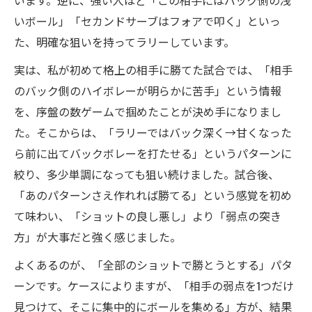
います。逆に、強い人ほど「この相手にはバック側の浅
いボール」「セカンドサーブはフォアで叩く」といっ
た、明確な狙いを持ってラリーしています。
実は、私が初めて格上の相手に勝てた試合では、「相手
のバック側のハイボレーが明らかに苦手」という情報
を、序盤の数ゲームで掴めたことが決め手になりまし
た。そこからは、「ラリーではバック深く→甘くなった
ら前に出てバックボレーを打たせる」というパターンに
絞り、多少単調になっても狙い続けました。試合後、
「あのパターンさえ作れれば勝てる」という感覚を初め
て味わい、「ショットの良し悪し」より「弱点の突き
方」が大事だと強く感じました。
よくあるのが、「全部のショットで勝とうとする」パタ
ーンです。ケースによりますが、「相手の弱点を1つだけ
見つけて、そこに集中的にボールを集める」方が、結果